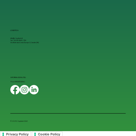
LOGISTICA
info@c2system.it
Tel. +39 351 849 2759
Via XII strada Corso Europa 1, Cesate (MI)
INFORMAZIONI UTILI
P.iva: 09838130962
© 2025 C2system S.N.C
Privacy Policy
Cookie Policy